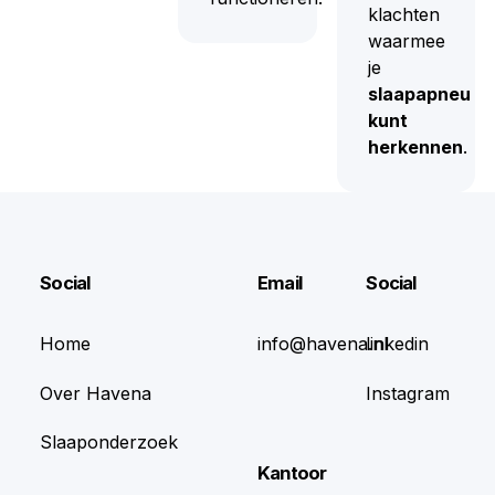
klachten
waarmee
je
slaapapneu
kunt
herkennen
.
Footer
Social
Email
Social
Home
info@havena.nl
linkedin
Over Havena
Instagram
Slaaponderzoek
Kantoor