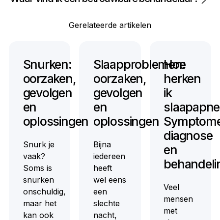
Gerelateerde artikelen
Snurken:
Slaapproblemen:
Hoe
oorzaken,
oorzaken,
herken
gevolgen
gevolgen
ik
en
en
slaapapn
oplossingen
oplossingen
Symptome
diagnose
Snurk je
Bijna
en
vaak?
iedereen
behandeli
Soms is
heeft
snurken
wel eens
Veel
onschuldig,
een
mensen
maar het
slechte
met
kan ook
nacht,