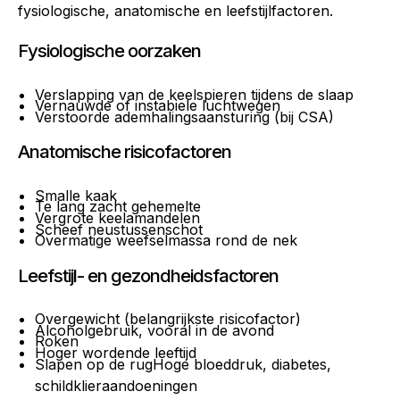
fysiologische, anatomische en leefstijlfactoren.
Fysiologische oorzaken
Verslapping van de keelspieren tijdens de slaap
Vernauwde of instabiele luchtwegen
Verstoorde ademhalingsaansturing (bij CSA)
Anatomische risicofactoren
Smalle kaak
Te lang zacht gehemelte
Vergrote keelamandelen
Scheef neustussenschot
Overmatige weefselmassa rond de nek
Leefstijl- en gezondheidsfactoren
Overgewicht (belangrijkste risicofactor)
Alcoholgebruik, vooral in de avond
Roken
Hoger wordende leeftijd
Slapen op de rugHoge bloeddruk, diabetes,
schildklieraandoeningen