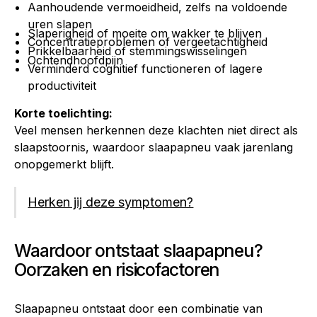
Aanhoudende vermoeidheid, zelfs na voldoende
uren slapen
Slaperigheid of moeite om wakker te blijven
Concentratieproblemen of vergeetachtigheid
Prikkelbaarheid of stemmingswisselingen
Ochtendhoofdpijn
Verminderd cognitief functioneren of lagere
productiviteit
Korte toelichting:
Veel mensen herkennen deze klachten niet direct als
slaapstoornis, waardoor slaapapneu vaak jarenlang
onopgemerkt blijft.
Herken jij deze symptomen?
Waardoor ontstaat slaapapneu?
Oorzaken en risicofactoren
Slaapapneu ontstaat door een combinatie van